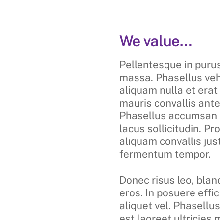
We value…
Pellentesque in purus
massa. Phasellus veh
aliquam nulla et erat
mauris convallis ant
Phasellus accumsan es
lacus sollicitudin. Pr
aliquam convallis ju
fermentum tempor.
Donec risus leo, blan
eros. In posuere effi
aliquet vel. Phasellus
est laoreet ultricies m