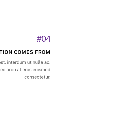
#04
ATION COMES FROM
est, interdum ut nulla ac,
nec arcu at eros euismod
consectetur.