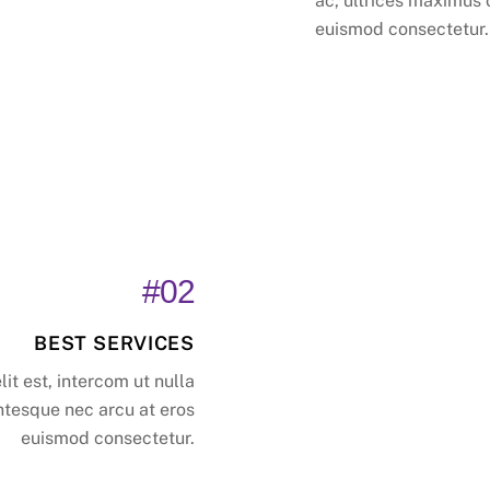
ac, ultrices maximus 
euismod consectetur.
#02
BEST SERVICES
it est, intercom ut nulla
ntesque nec arcu at eros
euismod consectetur.