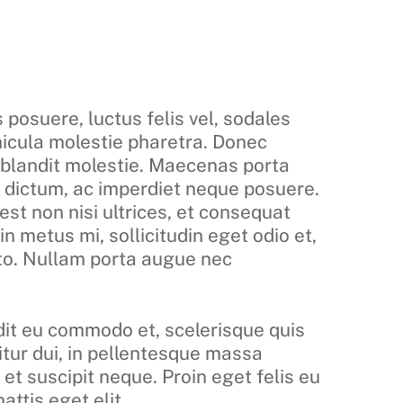
 posuere, luctus felis vel, sodales
icula molestie pharetra. Donec
 blandit molestie. Maecenas porta
e dictum, ac imperdiet neque posuere.
t non nisi ultrices, et consequat
oin metus mi, sollicitudin eget odio et,
sto. Nullam porta augue nec
dit eu commodo et, scelerisque quis
citur dui, in pellentesque massa
 et suscipit neque. Proin eget felis eu
attis eget elit.