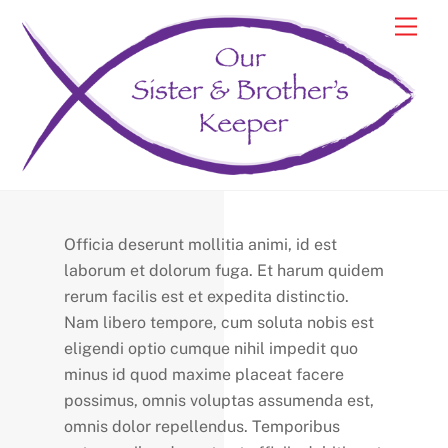
Skip
Back
Men
to
To
content
Top
Officia deserunt mollitia animi, id est
laborum et dolorum fuga. Et harum quidem
rerum facilis est et expedita distinctio.
Nam libero tempore, cum soluta nobis est
eligendi optio cumque nihil impedit quo
minus id quod maxime placeat facere
possimus, omnis voluptas assumenda est,
omnis dolor repellendus. Temporibus