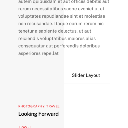
autem quibusdam et aut officiis debitis aut
rerum necessitatibus saepe eveniet ut et
voluptates repudiandae sint et molestiae
non recusandae. Itaque earum rerum hic
tenetur a sapiente delectus, ut aut
reiciendis voluptatibus maiores alias
consequatur aut perferendis doloribus
asperiores repellat
The City
Slider Layout
RELATED POSTS
PHOTOGRAPHY
,
TRAVEL
Looking Forward
TRAVEL