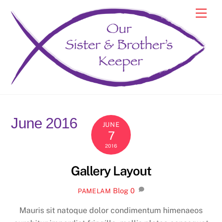
Skip
Men
to
content
June 2016
JUNE
7
2016
Gallery Layout
Blog
0
PAMELAM
Mauris sit natoque dolor condimentum himenaeos