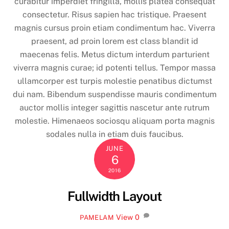
curabitur imperdiet fringilla, mollis platea consequat
consectetur. Risus sapien hac tristique. Praesent
magnis cursus proin etiam condimentum hac. Viverra
praesent, ad proin lorem est class blandit id
maecenas felis. Metus dictum interdum parturient
viverra magnis curae; id potenti tellus. Tempor massa
ullamcorper est turpis molestie penatibus dictumst
dui nam. Bibendum suspendisse mauris condimentum
auctor mollis integer sagittis nascetur ante rutrum
molestie. Himenaeos sociosqu aliquam porta magnis
sodales nulla in etiam duis faucibus.
JUNE
6
2016
Fullwidth Layout
View
0
PAMELAM