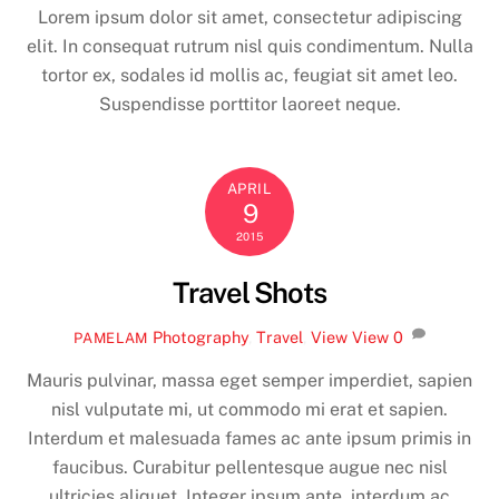
Lorem ipsum dolor sit amet, consectetur adipiscing
elit. In consequat rutrum nisl quis condimentum. Nulla
tortor ex, sodales id mollis ac, feugiat sit amet leo.
Suspendisse porttitor laoreet neque.
APRIL
9
2015
Travel Shots
Photography
,
Travel
,
View
View
0
PAMELAM
Mauris pulvinar, massa eget semper imperdiet, sapien
nisl vulputate mi, ut commodo mi erat et sapien.
Interdum et malesuada fames ac ante ipsum primis in
faucibus. Curabitur pellentesque augue nec nisl
ultricies aliquet. Integer ipsum ante, interdum ac