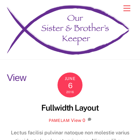
Skip
Men
to
content
View
JUNE
6
2016
Fullwidth Layout
View
0
PAMELAM
Lectus facilisi pulvinar natoque non molestie varius