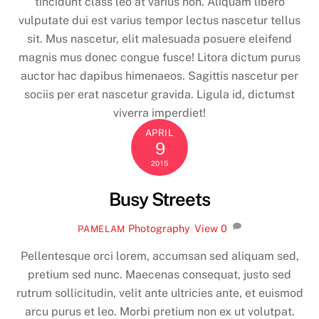
tincidunt class leo at varius non. Aliquam libero
vulputate dui est varius tempor lectus nascetur tellus
sit. Mus nascetur, elit malesuada posuere eleifend
magnis mus donec congue fusce! Litora dictum purus
auctor hac dapibus himenaeos. Sagittis nascetur per
sociis per erat nascetur gravida. Ligula id, dictumst
viverra imperdiet!
APRIL
9
2015
Busy Streets
Photography
,
View
0
PAMELAM
Pellentesque orci lorem, accumsan sed aliquam sed,
pretium sed nunc. Maecenas consequat, justo sed
rutrum sollicitudin, velit ante ultricies ante, et euismod
arcu purus et leo. Morbi pretium non ex ut volutpat.