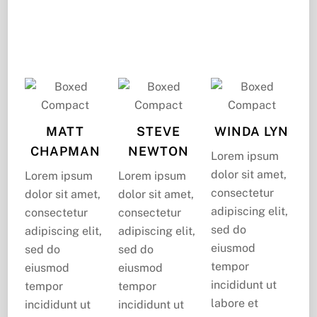
laborum.
MATT
STEVE
WINDA LYN
CHAPMAN
NEWTON
Lorem ipsum
dolor sit amet,
Lorem ipsum
Lorem ipsum
consectetur
dolor sit amet,
dolor sit amet,
adipiscing elit,
consectetur
consectetur
sed do
adipiscing elit,
adipiscing elit,
eiusmod
sed do
sed do
tempor
eiusmod
eiusmod
incididunt ut
tempor
tempor
labore et
incididunt ut
incididunt ut