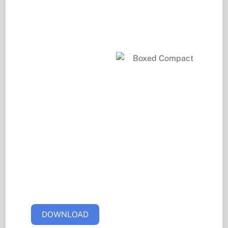
adipiscing
elit, sed do
eiusmod
tempor
incididunt ut
labore et
dolore magna
aliqua. Ut
enim ad minim
veniam, quis
nostrud
exercitation
ullamco
DOWNLOAD